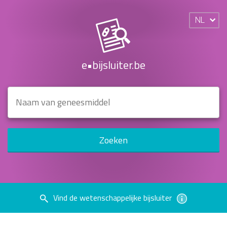
NL
e•bijsluiter.be
Zoeken
Vind de wetenschappelijke bijsluiter