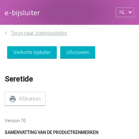
e-bijsluiter
NL
Terug naar zoekresultaten
Verkorte bijsluiter
Uitvouwen
Seretide
Afdrukken
Version 70
SAMENVATTING VAN DE PRODUCTKENMERKEN