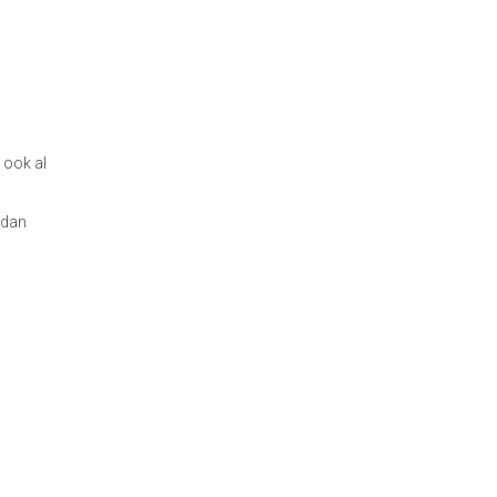
 ook al
m dan