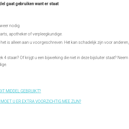
del gaat gebruiken want er staat
 weer nodig.
rts, apotheker of verpleegkundige.
het is alleen aan u voorgeschreven. Het kan schadelijk zijn voor anderen,
ek 4 staan? Of krijgt u een bijwerking die niet in deze bijsluiter staat? Nee
ige.
IT MIDDEL GEBRUIKT?
 MOET U ER EXTRA VOORZICHTIG MEE ZIJN?