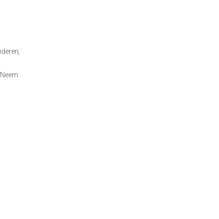
nderen,
t? Neem