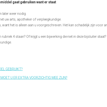
smiddel gaat gebruiken want er staat
m later weer nodig.
t uw arts, apotheker of verpleegkundige.
 want het is alleen aan u voorgeschreven. Het kan schadelijk zijn voor a
n rubriek 4 staan? Of krijgt u een bijwerking die niet in deze bijsluiter staa
kundige.
DEL GEBRUIKT?
 MOET U ER EXTRA VOORZICHTIG MEE ZIJN?