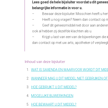
Lees goed de hele bijsluiter voordat u dit genee
belangrijke informatie in voor u.
–
Bewaar deze bijsluiter. Misschien heeft u he
–
Heeft u nog vragen? Neem dan contact op me
–
Geef dit geneesmiddel niet door aan anderen,
ook al hebben zij dezelfde klachten als u.
–
Krijgt u last van een van de bijwerkingen die i
dan contact op met uw arts, apotheker of verpleeg
Inhoud van deze bijsluiter
1.
WAT IS SAXENDA EN WAARVOOR WORDT DIT MID
2.
WANNEER MAG U DIT MIDDEL NIET GEBRUIKEN OF
3.
HOE GEBRUIKT U DIT MIDDEL?
4.
MOGELIJKE BIJWERKINGEN
5.
HOE BEWAART U DIT MIDDEL?