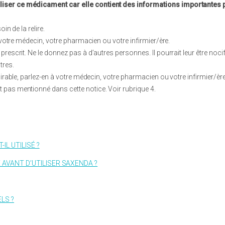
utiliser ce médicament car elle contient des informations importantes
in de la relire.
votre médecin, votre pharmacien ou votre infirmier/ère.
escrit. Ne le donnez pas à d’autres personnes. Il pourrait leur être noc
tres.
rable, parlez-en à votre médecin, votre pharmacien ou votre infirmier/ère
ait pas mentionné dans cette notice. Voir rubrique 4.
IL UTILISÉ ?
AVANT D’UTILISER SAXENDA ?
LS ?