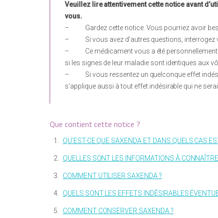
Veuillez lire attentivement cette notice avant d’
vous.
–
Gardez cette notice. Vous pourriez avoir beso
–
Si vous avez d’autres questions, interrogez 
–
Ce médicament vous a été personnellement pr
si les signes de leur maladie sont identiques aux vô
–
Si vous ressentez un quelconque effet indési
s’applique aussi à tout effet indésirable qui ne ser
Que contient cette notice ?
1.
QU’EST-CE QUE SAXENDA ET DANS QUELS CAS EST-
2.
QUELLES SONT LES INFORMATIONS À CONNAÎTRE 
3.
COMMENT UTILISER SAXENDA ?
4.
QUELS SONT LES EFFETS INDÉSIRABLES ÉVENTUE
5.
COMMENT CONSERVER SAXENDA ?