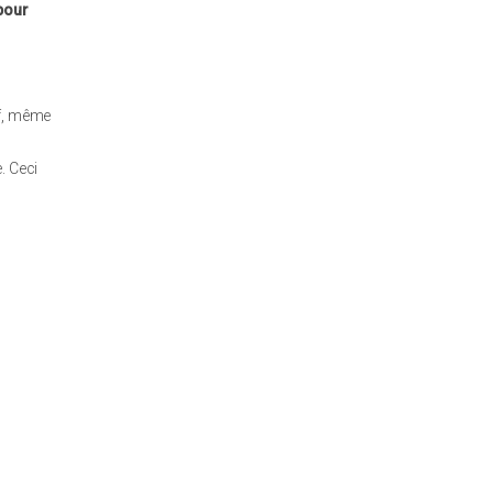
 pour
if, même
. Ceci