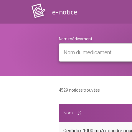
e-notice
Nom médicament
4529
notices trouvées
Nom
Centidox 1000 mg/g, poudre pour a