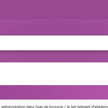
dministration dans l'eau de boisson / le lait (aliment d'allaitem