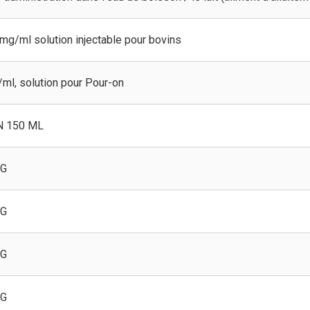
/ml solution injectable pour bovins
ml, solution pour Pour-on
N 150 ML
MG
MG
MG
MG