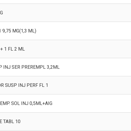
MG
 9,75 MG(1,3 ML)
+ 1 FL 2 ML
P INJ SER PREREMPL 3,2ML
R SUSP INJ PERF FL 1
MP. SOL INJ 0,5ML+AIG
 TABL 10