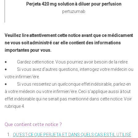
Perjeta 420 mg solution à diluer pour perfusion
pertuzumab
Veuillez lire attentivement cette notice avant que ce médicament
ne vous soit administré car elle contient des informations
importantes pour vous.

Gardez cette notice. Vous pourriez avoir besoin de la relire.

Si vous avez d’autres questions, interrogez votre médecin ou
votre infirmier/ère.

Si vous ressentez un quelconque effet indésirable, parlez-en
à votre médecin ou votre infirmier/ère. Ceci s’applique aussi à tout
effet indésirable qui ne serait pas mentionné dans cette notice. Voir
rubrique 4.
Que contient cette notice ?
1.
QU’EST-CE QUE PERJETA ET DANS QUELS CAS EST-IL UTILISÉ