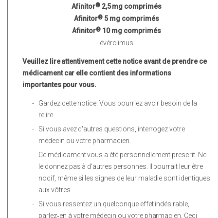
®
Afinitor
2,5 mg comprimés
®
Afinitor
5 mg comprimés
®
Afinitor
10 mg comprimés
évérolimus
Veuillez lire attentivement cette notice avant de prendre ce
médicament car elle contient des informations
importantes pour vous.
Gardez cette notice. Vous pourriez avoir besoin de la
relire.
Si vous avez d'autres questions, interrogez votre
médecin ou votre pharmacien.
Ce médicament vous a été personnellement prescrit. Ne
le donnez pas à d’autres personnes. Il pourrait leur être
nocif, même si les signes de leur maladie sont identiques
aux vôtres.
Si vous ressentez un quelconque effet indésirable,
parlez‑en à votre médecin ou votre pharmacien. Ceci