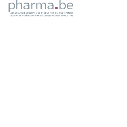
Chaussée de La Hulpe 166
1170 Bruxelles
pharma.be
Tel: 02 661 91 11
Fax: 02 661 91 99
info@e-compendium.be
© pharma.be 2026
Rechtsverzicht
Zugang für pharma.be