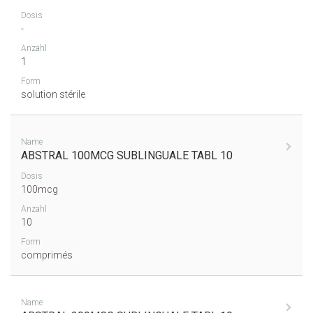
Dosis
-
Anzahl
1
Form
solution stérile
Name
ABSTRAL 100MCG SUBLINGUALE TABL 10
Dosis
100mcg
Anzahl
10
Form
comprimés
Name