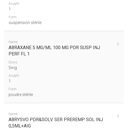
Anzahl
1
Form
suspension stérile
Name
ABRAXANE 5 MG/ML 100 MG PDR SUSP INJ
PERF FL 1
Dosis
5mg
Anzahl
1
Form
poudre stérile
Name
ABRYSVO PDR&SOLV. SER PREREMP. SOL INJ
0,5ML+AIG