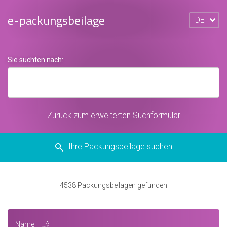
e-packungsbeilage
DE
Sie suchten nach:
Zurück zum erweiterten Suchformular
Ihre Packungsbeilage suchen
4538
Packungsbeilagen gefunden
Name