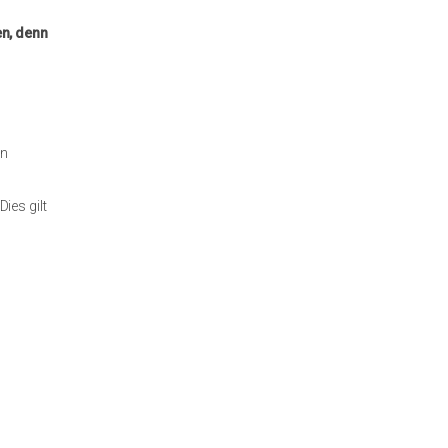
en, denn
en
ies gilt