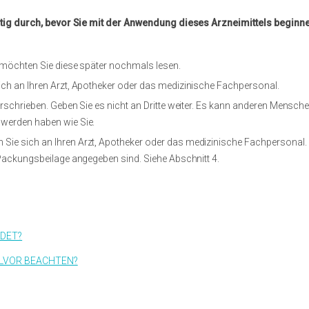
ig durch, bevor Sie mit der Anwendung dieses Arzneimittels beginn
t möchten Sie diese später nochmals lesen.
ich an Ihren Arzt, Apotheker oder das medizinische Fachpersonal.
rschrieben. Geben Sie es nicht an Dritte weiter. Es kann anderen Mensch
werden haben wie Sie.
e sich an Ihren Arzt, Apotheker oder das medizinische Fachpersonal. D
 Packungsbeilage angegeben sind. Siehe Abschnitt 4.
NDET?
ALVOR BEACHTEN?