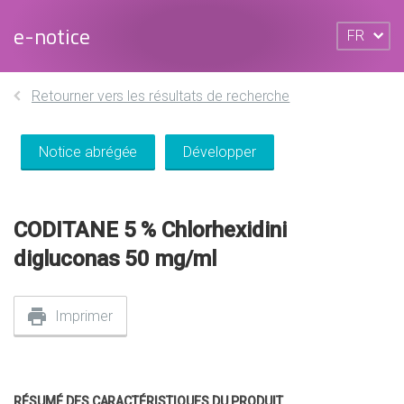
e-notice
FR
Retourner vers les résultats de recherche
Notice abrégée
Développer
CODITANE 5 % Chlorhexidini
digluconas 50 mg/ml
Imprimer
RÉSUMÉ DES CARACTÉRISTIQUES DU PRODUIT